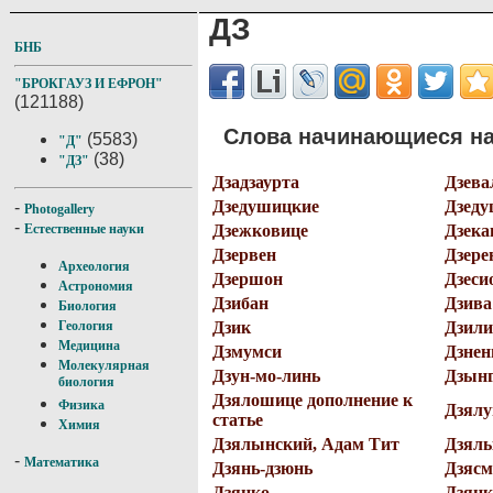
ДЗ
БНБ
"БРОКГАУЗ И ЕФРОН"
(121188)
Слова начинающиеся на 
(5583)
"Д"
(38)
"ДЗ"
Дзадзаурта
Дзева
Дзедушицкие
Дзеду
-
Photogallery
-
Дзежковице
Дзека
Естественные науки
Дзервен
Дзере
Археология
Дзершон
Дзеси
Астрономия
Дзибан
Дзива
Биология
Дзик
Дзили
Геология
Медицина
Дзмумси
Дзнен
Молекулярная
Дзун-мо-линь
Дзын
биология
Дзялошице дополнение к
Физика
Дзял
статье
Химия
Дзялынский, Адам Тит
Дзялы
-
Математика
Дзянь-дзюнь
Дзяс
Дзяцко
Дзяцк