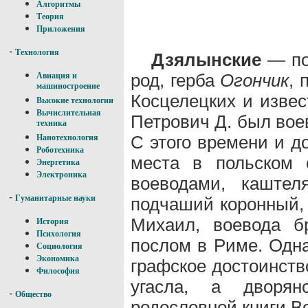
Алгоритмы
Теория
Приложения
-
Технология
Дзялынские
— по
род, герба
Огончик
, 
Авиация и
машиностроение
Косцелецких и извес
Высокие технологии
Вычислительная
Петрович Д. был вое
техника
С этого времени и д
Нанотехнология
Роботехника
места в польском 
Энергетика
Электроника
воеводами, каштел
-
Гуманитарные науки
подчаший коронный, 
Михаил, воевода бр
История
Психология
послом в Риме. Одна
Социология
Экономика
графское достоинств
Философия
угасла, а дворя
-
Общество
родословной книги В