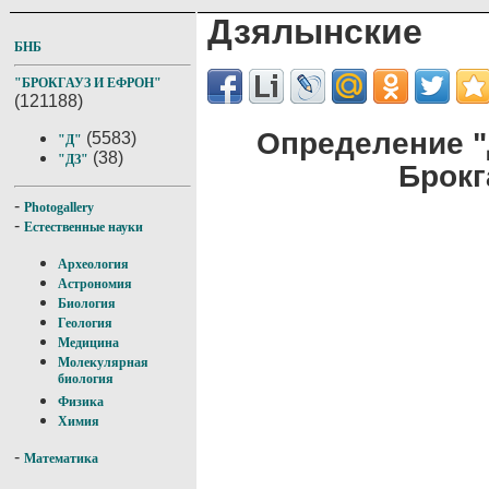
Дзялынские
БНБ
"БРОКГАУЗ И ЕФРОН"
(121188)
Определение "
(5583)
"Д"
(38)
"ДЗ"
Брокг
-
Photogallery
-
Естественные науки
Археология
Астрономия
Биология
Геология
Медицина
Молекулярная
биология
Физика
Химия
-
Математика