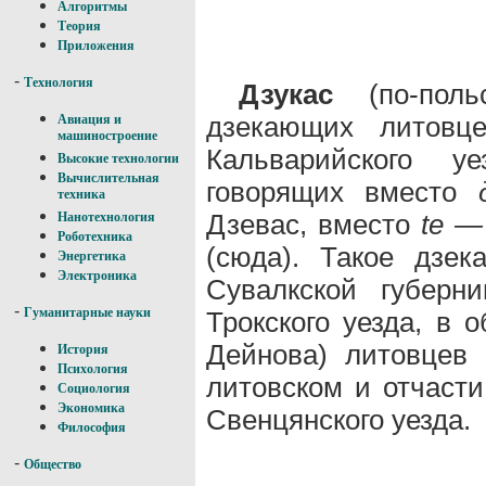
Алгоритмы
Теория
Приложения
-
Технология
Дзукас
(по-поль
дзекающих литовце
Авиация и
машиностроение
Кальварийского уе
Высокие технологии
Вычислительная
говорящих вместо
техника
Дзевас, вместо
tе —
Нанотехнология
Роботехника
(сюда). Такое дзек
Энергетика
Электроника
Сувалкской губерн
-
Гуманитарные науки
Трокского уезда, в 
Дейнова) литовцев 
История
Психология
литовском и отчасти
Социология
Экономика
Свенцянского уезда.
Философия
-
Общество