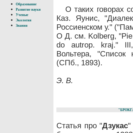
Образование
О таких говорах 
Развитие науки
Ученые
Каз. Яунис, "Диалек
Экология
Россиенском у." ("Пам.
Знания
О Д. см. Kolberg, "Pie 
do autrop. kraj." I
Вольтера, "Список 
(СПб., 1893).
Э. В.
"БРОКГ
Статья про "
Дзукас
"