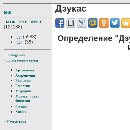
Дзукас
БНБ
"БРОКГАУЗ И ЕФРОН"
(121188)
Определение "Дзу
(5583)
"Д"
(38)
"ДЗ"
-
Photogallery
-
Естественные науки
Археология
Астрономия
Биология
Геология
Медицина
Молекулярная
биология
Физика
Химия
-
Математика