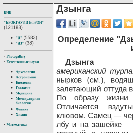
Дзынга
БНБ
"БРОКГАУЗ И ЕФРОН"
(121188)
Определение "Дзы
(5583)
"Д"
(38)
"ДЗ"
-
Photogallery
Дзынга
-
Естественные науки
американский турпа
Археология
Астрономия
нырков (см.), вод
Биология
залетающий оттуда в
Геология
Медицина
По образу жизни 
Молекулярная
биология
Отличается вздут
Физика
клювом. Самец — чер
Химия
лбу и на зашейке —
-
Математика