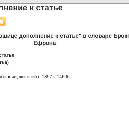
нение к статье
шице дополнение к статье" в словаре Брокг
Ефрона
статье
тье)
бернии; жителей в 1897 г. 14606.