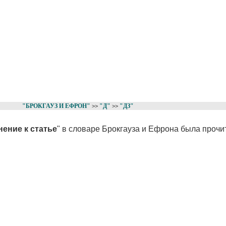
"БРОКГАУЗ И ЕФРОН"
"Д"
"ДЗ"
>>
>>
ение к статье
" в словаре Брокгауза и Ефрона была прочи