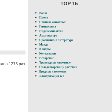
TOP 15
Волос
Проно
Степные животные
Гимнастика
Индийский океан
Архитектура
Сравнение, в литературе
Манда
Клитры
Колесование
Испарение
Травоядные животные
тана 1273 раз
Оплодотворение у pacтений
Вредные насекомые
Электризация тел