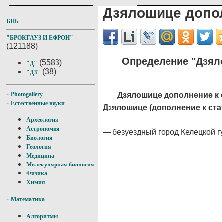
Дзялошице допол
БНБ
"БРОКГАУЗ И ЕФРОН"
(121188)
Определение "Дзяло
(5583)
"Д"
(38)
"ДЗ"
-
Дзялошице дополнение к 
Photogallery
-
Естественные науки
Дзялошице (дополнение к ста
Археология
Астрономия
— безуездный город Келецкой гу
Биология
Геология
Медицина
Молекулярная биология
Физика
Химия
-
Математика
Алгоритмы