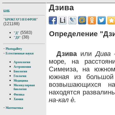
Дзива
БНБ
"БРОКГАУЗ И ЕФРОН"
(121188)
Определение "Дзи
(5583)
"Д"
(38)
"ДЗ"
-
Photogallery
Дзива
или
Дива
—
-
Естественные науки
море, на расстоя
Археология
Астрономия
Симеиза, на южном
Биология
южная из большой 
Геология
Медицина
возвышающихся на
Молекулярная
биология
находятся развалин
Физика
на-кал è.
Химия
-
Математика