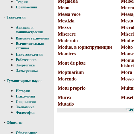
Megalesia
Melod
Теория
Meno
Mercu
Приложения
Messa voce
Messa
-
Технология
Mestizia
Mesto
Mezza
Micro
Авиация и
машиностроение
Miserere
Miseri
Высокие технологии
Moderato
Modus
Вычислительная
Modus, в юриспруденции
Molto
техника
Momicrs
Monse
Нанотехнология
Monum
Роботехника
Mont de piete
histor
Энергетика
Электроника
Moptuarium
Mora
Morendo
Mosso
-
Гуманитарные науки
Motu proprio
Multu
История
Психология
Murex
Muset
Социология
Mutatio
Экономика
"БР
Философия
-
Общество
Образование