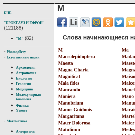
M
БНБ
"БРОКГАУЗ И ЕФРОН"
(121188)
Слова начинающиеся на
(82)
"M"
M
Ma
-
Photogallery
Macrolеpidoptera
Mada
-
Естественные науки
Maesta
Maest
Археология
Magna Charta
Magna
Астрономия
Magnificat
Maison
Биология
Mala fides
Malco
Геология
Mancando
Manc
Медицина
Молекулярная
Maniera
Mano
биология
Manubrium
Manum
Физика
Manus Guidonis
Marai
Химия
Margaritana
Martel
-
Математика
Mater Dolorosa
Mater
Matutinun
Medes
Алгоритмы