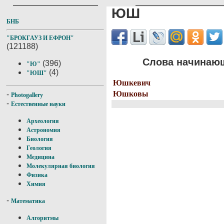
ЮШ
БНБ
"БРОКГАУЗ И ЕФРОН"
(121188)
Слова начинающ
(396)
"Ю"
(4)
"ЮШ"
Юшкевич
Юшковы
-
Photogallery
-
Естественные науки
Археология
Астрономия
Биология
Геология
Медицина
Молекулярная биология
Физика
Химия
-
Математика
Алгоритмы