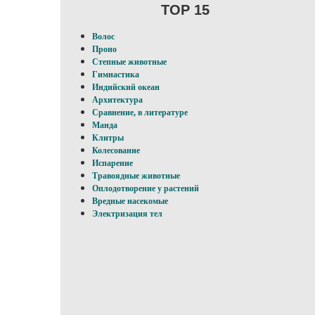
TOP 15
Волос
Проно
Степные животные
Гимнастика
Индийский океан
Архитектура
Сравнение, в литературе
Манда
Клитры
Колесование
Испарение
Травоядные животные
Оплодотворение у pacтений
Вредные насекомые
Электризация тел