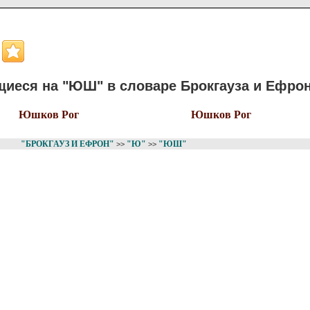
иеся на "ЮШ" в словаре Брокгауза и Ефро
Юшков Рог
Юшков Рог
"БРОКГАУЗ И ЕФРОН"
"Ю"
"ЮШ"
>>
>>