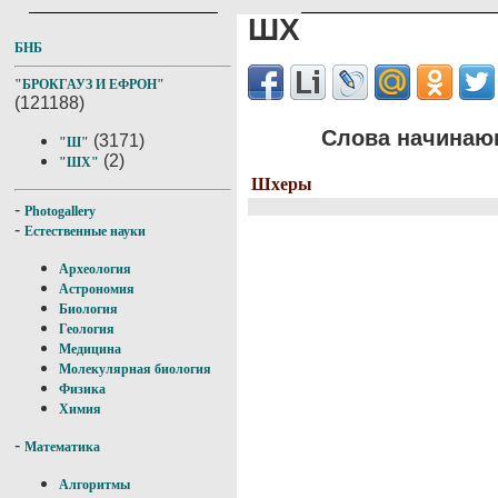
ШХ
БНБ
"БРОКГАУЗ И ЕФРОН"
(121188)
Слова начинающ
(3171)
"Ш"
(2)
"ШХ"
Шхеры
-
Photogallery
-
Естественные науки
Археология
Астрономия
Биология
Геология
Медицина
Молекулярная биология
Физика
Химия
-
Математика
Алгоритмы