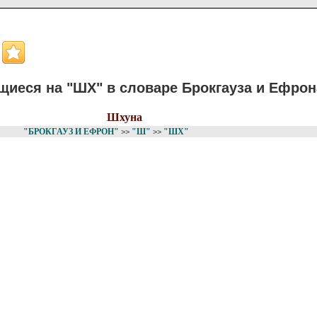
иеся на "ШХ" в словаре Брокгауза и Ефрон
Шхуна
"БРОКГАУЗ И ЕФРОН"
"Ш"
"ШХ"
>>
>>