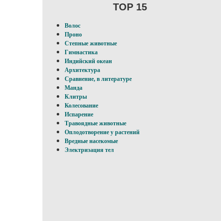
TOP 15
Волос
Проно
Степные животные
Гимнастика
Индийский океан
Архитектура
Сравнение, в литературе
Манда
Клитры
Колесование
Испарение
Травоядные животные
Оплодотворение у pacтений
Вредные насекомые
Электризация тел