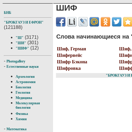
ШИФ
БНБ
"БРОКГАУЗ И ЕФРОН"
(121188)
Слова начинающиеся на 
(3171)
"Ш"
(301)
"ШИ"
(12)
Шиф, Герман
Шиф,
"ШИФ"
Шифервейс
Шифн
-
Шифр Бэкона
Шифр
Photogallery
-
Естественные науки
Шифровка
Шиф
"БРОКГАУЗ И
Археология
Астрономия
Биология
Геология
Медицина
Молекулярная
биология
Физика
Химия
-
Математика