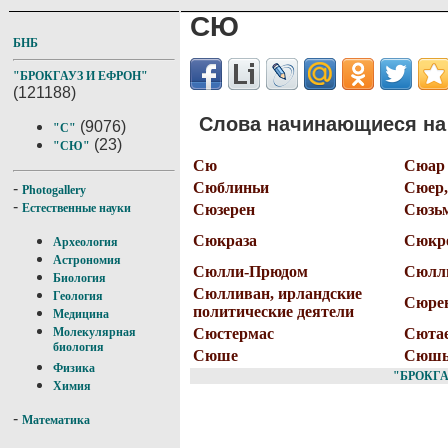
СЮ
БНБ
"БРОКГАУЗ И ЕФРОН"
(121188)
Слова начинающиеся на 
(9076)
"С"
(23)
"СЮ"
Сю
Сюар
Сюблиньи
Сюер,
-
Photogallery
-
Сюзерен
Сюзь
Естественные науки
Сюкраза
Сюкр
Археология
Астрономия
Сюлли-Прюдом
Сюлли
Биология
Сюлливан, ирландские
Геология
Сюре
политические деятели
Медицина
Сюстермас
Сюта
Молекулярная
биология
Сюше
Сюшь
Физика
"БРОКГА
Химия
-
Математика