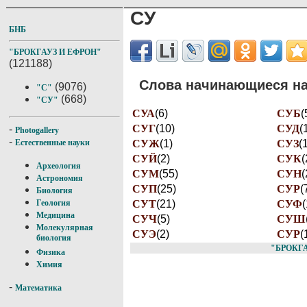
СУ
БНБ
"БРОКГАУЗ И ЕФРОН"
(121188)
Слова начинающиеся на 
(9076)
"С"
(668)
"СУ"
СУА
(6)
СУБ
(
СУГ
(10)
СУД
(
-
Photogallery
-
СУЖ
(1)
СУЗ
(
Естественные науки
СУЙ
(2)
СУК
(
Археология
СУМ
(55)
СУН
(
Астрономия
СУП
(25)
СУР
(
Биология
СУТ
(21)
СУФ
(
Геология
Медицина
СУЧ
(5)
СУШ
Молекулярная
СУЭ
(2)
СУP
(
биология
"БРОКГА
Физика
Химия
-
Математика