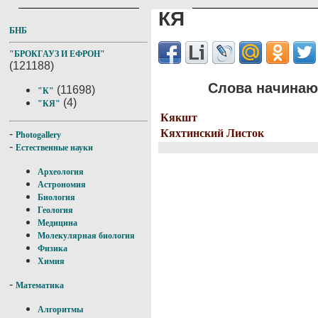
КЯ
БНБ
"БРОКГАУЗ И ЕФРОН"
(121188)
Слова начинающ
(11698)
"К"
(4)
"КЯ"
Кякшт
Кяхтинский Листок
-
Photogallery
-
Естественные науки
Археология
Астрономия
Биология
Геология
Медицина
Молекулярная биология
Физика
Химия
-
Математика
Алгоритмы