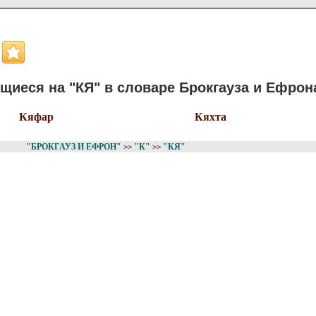
иеся на "КЯ" в словаре Брокгауза и Ефрон
Кяфар
Кяхта
"БРОКГАУЗ И ЕФРОН"
"К"
"КЯ"
>>
>>