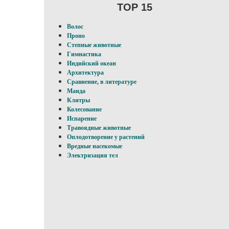
TOP 15
Волос
Проно
Степные животные
Гимнастика
Индийский океан
Архитектура
Сравнение, в литературе
Манда
Клитры
Колесование
Испарение
Травоядные животные
Оплодотворение у pacтений
Вредные насекомые
Электризация тел