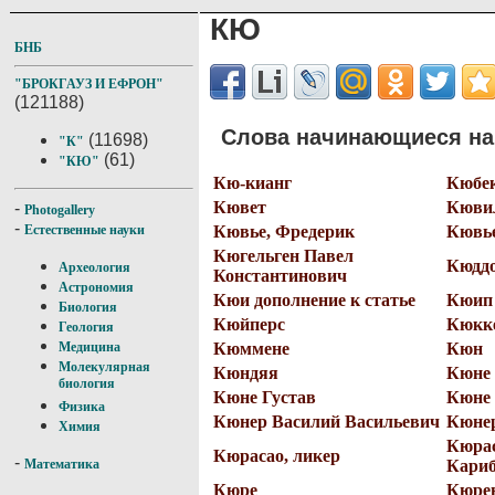
КЮ
БНБ
"БРОКГАУЗ И ЕФРОН"
(121188)
Слова начинающиеся на 
(11698)
"К"
(61)
"КЮ"
Кю-кианг
Кюбе
Кювет
Кюви
-
Photogallery
-
Кювье, Фредерик
Кювь
Естественные науки
Кюгельген Павел
Кюдд
Археология
Константинович
Астрономия
Кюи дополнение к статье
Кюип
Биология
Кюйперс
Кюкк
Геология
Кюммене
Кюн
Медицина
Молекулярная
Кюндяя
Кюне 
биология
Кюне Густав
Кюне
Физика
Кюнер Василий Васильевич
Кюнер
Химия
Кюрас
Кюрасао, ликер
-
Кариб
Математика
Кюре
Кюре