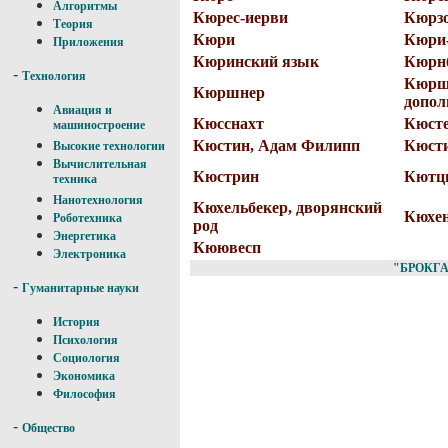
Алгоритмы
Кюрес-иерви
Кюрз
Теория
Кюри
Кюри
Приложения
Кюринский язык
Кюрн
-
Технология
Кюрш
Кюршнер
допол
Авиация и
Кюсснахт
Кюст
машиностроение
Кюстин, Адам Филипп
Кюсти
Высокие технологии
Вычислительная
Кюстрин
Кютц
техника
Нанотехнология
Кюхельбекер, дворянский
Кюхен
Роботехника
род
Энергетика
Кюювесп
Электроника
"БРОКГА
-
Гуманитарные науки
История
Психология
Социология
Экономика
Философия
-
Общество