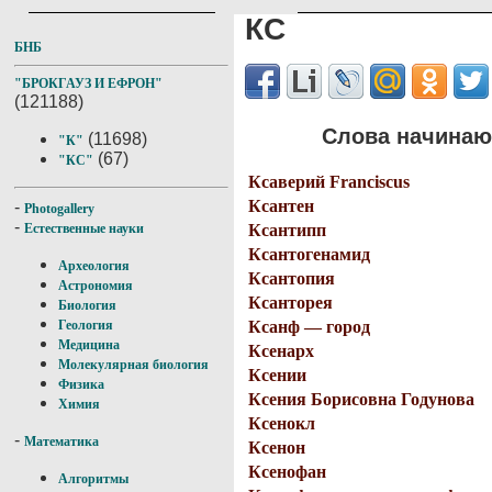
КС
БНБ
"БРОКГАУЗ И ЕФРОН"
(121188)
Слова начинающ
(11698)
"К"
(67)
"КС"
Ксаверий Franciscus
Ксантен
-
Photogallery
-
Ксантипп
Естественные науки
Ксантогенамид
Археология
Ксантопия
Астрономия
Ксанторея
Биология
Ксанф — город
Геология
Медицина
Ксенарх
Молекулярная биология
Ксении
Физика
Ксения Борисовна Годунова
Химия
Ксенокл
-
Математика
Ксенон
Ксенофан
Алгоритмы