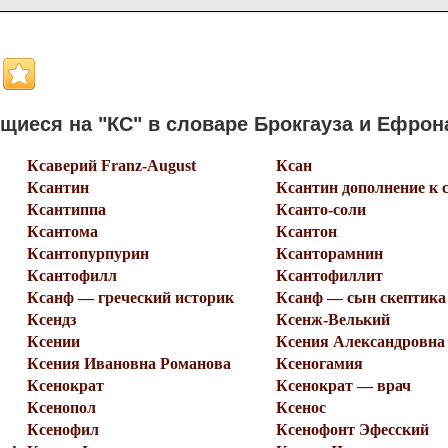
иеся на "КС" в словаре Брокгауза и Ефрон
Ксаверий Franz-August
Ксан
Ксантин
Ксантин дополнение к 
Ксантиппа
Ксанто-соли
Ксантома
Ксантон
Ксантопурпурин
Ксанторамнин
Ксантофилл
Ксантофиллит
Ксанф — греческий историк
Ксанф — сын скептика
Ксендз
Ксенж-Велький
Ксении
Ксения Александровна
Ксения Ивановна Романова
Ксеногамия
Ксенократ
Ксенократ — врач
Ксенопол
Ксенос
Ксенофил
Ксенофонт Эфесский