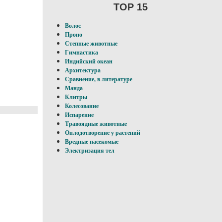
TOP 15
Волос
Проно
Степные животные
Гимнастика
Индийский океан
Архитектура
Сравнение, в литературе
Манда
Клитры
Колесование
Испарение
Травоядные животные
Оплодотворение у pacтений
Вредные насекомые
Электризация тел