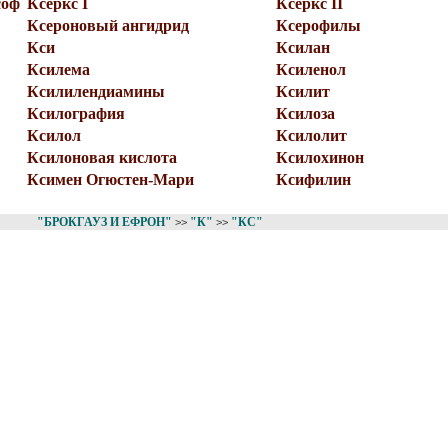
соф
Ксеркс I
Ксеркс II
Ксероновый ангидрид
Ксерофилы
Кси
Ксилан
Ксилема
Ксиленол
Ксилилендиамины
Ксилит
Ксилография
Ксилоза
Ксилол
Ксилолит
Ксилоновая кислота
Ксилохинон
Ксимен Огюстен-Мари
Ксифилин
"БРОКГАУЗ И ЕФРОН"
"К"
"КС"
>>
>>