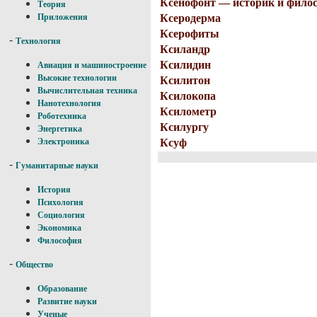
Ксенофонт — историк и фило
Теория
Ксеродерма
Приложения
Ксерофиты
-
Технология
Ксиландр
Ксилидин
Авиация и машиностроение
Высокие технологии
Ксилитон
Вычислительная техника
Ксилокопа
Нанотехнология
Ксилометр
Роботехника
Ксилургу
Энергетика
Ксуф
Электроника
-
Гуманитарные науки
История
Психология
Социология
Экономика
Философия
-
Общество
Образование
Развитие науки
Ученые