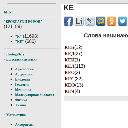
КЕ
БНБ
"БРОКГАУЗ И ЕФРОН"
(121188)
Слова начинаю
(11698)
"К"
(680)
"КЕ"
КЕБ
(12)
КЕД
(27)
-
Photogallery
-
КЕИ
(1)
Естественные науки
КЕЛ
(113)
Археология
КЕО
(2)
Астрономия
КЕС
(32)
Биология
КЕФ
(13)
Геология
Медицина
КЕЧ
(4)
Молекулярная биология
Физика
Химия
-
Математика
Алгоритмы