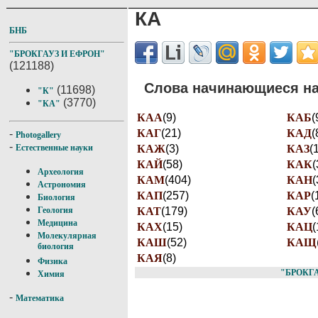
КА
БНБ
"БРОКГАУЗ И ЕФРОН"
(121188)
Слова начинающиеся на 
(11698)
"К"
(3770)
"КА"
КАА
(9)
КАБ
(
КАГ
(21)
КАД
(
-
Photogallery
-
КАЖ
(3)
КАЗ
(
Естественные науки
КАЙ
(58)
КАК
(
Археология
КАМ
(404)
КАН
(
Астрономия
КАП
(257)
КАР
(
Биология
КАТ
(179)
КАУ
(
Геология
Медицина
КАХ
(15)
КАЦ
(
Молекулярная
КАШ
(52)
КАЩ
биология
КАЯ
(8)
Физика
"БРОКГА
Химия
-
Математика