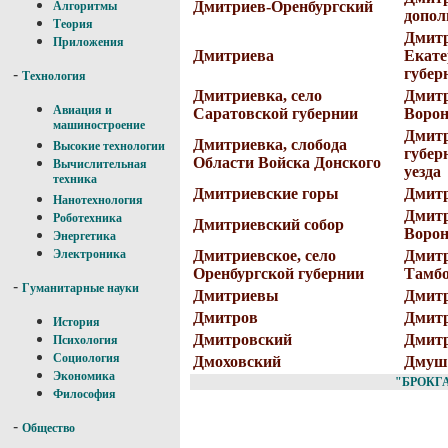
Дмитриев-Оренбургский
Алгоритмы
допол
Теория
Дмитр
Приложения
Дмитриева
Екате
губер
-
Технология
Дмитриевка, село
Дмитр
Авиация и
Саратовской губернии
Ворон
машиностроение
Дмитр
Дмитриевка, слобода
Высокие технологии
губер
Области Войска Донского
Вычислительная
уезда
техника
Дмитриевские горы
Дмит
Нанотехнология
Дмитр
Роботехника
Дмитриевский собор
Ворон
Энергетика
Дмитриевское, село
Дмитр
Электроника
Оренбургской губернии
Тамбо
-
Гуманитарные науки
Дмитриевы
Дмит
Дмитров
Дмит
История
Дмитровский
Дмит
Психология
Социология
Дмоховский
Дмуш
Экономика
"БРОКГА
Философия
-
Общество