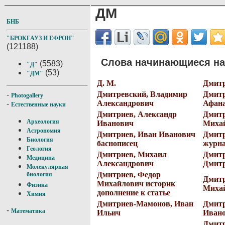
ДМ
БНБ
"БРОКГАУЗ И ЕФРОН"
(121188)
Слова начинающиеся на 
(5583)
"Д"
(53)
"ДМ"
Д. М.
Дмит
Дмитревский, Владимир
Дмитр
-
Photogallery
Александрович
Афана
-
Естественные науки
Дмитриев, Александр
Дмитр
Археология
Иванович
Миха
Астрономия
Дмитриев, Иван Иванович
Дмитр
Биология
баснописец
журна
Геология
Дмитриев, Михаил
Дмитр
Медицина
Александрович
Дмит
Молекулярная
Дмитриев, Федор
биология
Дмитр
Михайлович историк
Физика
Михай
дополнение к статье
Химия
Дмитриев-Мамонов, Иван
Дмитр
-
Математика
Ильич
Иван
Дмитр