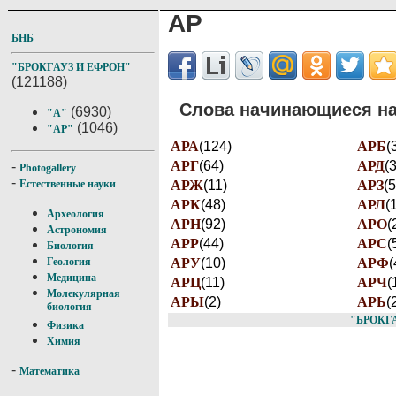
АР
БНБ
"БРОКГАУЗ И ЕФРОН"
(121188)
Слова начинающиеся на 
(6930)
"А"
(1046)
"АР"
АРА
(124)
АРБ
(
АРГ
(64)
АРД
(
-
Photogallery
-
АРЖ
(11)
АРЗ
(5
Естественные науки
АРК
(48)
АРЛ
(
Археология
АРН
(92)
АРО
(
Астрономия
АРР
(44)
АРС
(
Биология
АРУ
(10)
АРФ
(
Геология
Медицина
АРЦ
(11)
АРЧ
(
Молекулярная
АРЫ
(2)
АРЬ
(
биология
"БРОКГ
Физика
Химия
-
Математика