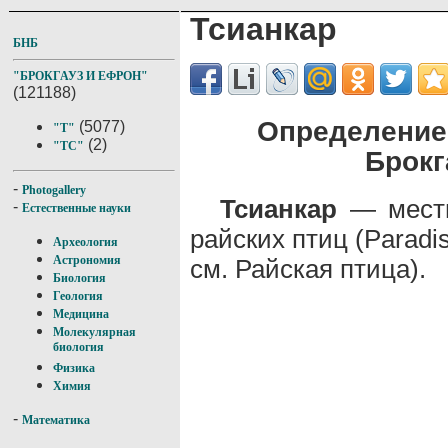
Тсианкар
БНБ
"БРОКГАУЗ И ЕФРОН"
(121188)
Определение 
(5077)
"Т"
(2)
"ТС"
Брокг
-
Photogallery
Тсианкар
— местн
-
Естественные науки
райских птиц (Paradi
Археология
Астрономия
см. Райская птица).
Биология
Геология
Медицина
Молекулярная
биология
Физика
Химия
-
Математика