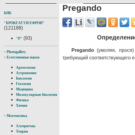
Pregando
БНБ
"БРОКГАУЗ И ЕФРОН"
(121188)
Определение
(93)
"P"
Pregando
(умоляя, прося)
-
Photogallery
-
требующий соответствующего е
Естественные науки
Археология
Астрономия
Биология
Геология
Медицина
Молекулярная биология
Физика
Химия
-
Математика
Алгоритмы
Теория