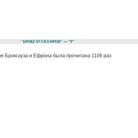
"БРОКГАУЗ И ЕФРОН"
"P"
>>
ре Брокгауза и Ефрона была прочитана 1106 раз