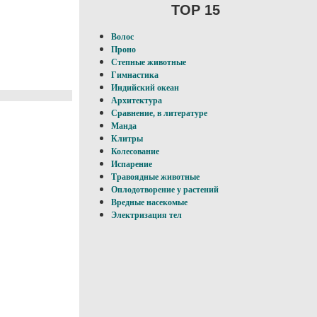
TOP 15
Волос
Проно
Степные животные
Гимнастика
Индийский океан
Архитектура
Сравнение, в литературе
Манда
Клитры
Колесование
Испарение
Травоядные животные
Оплодотворение у pacтений
Вредные насекомые
Электризация тел