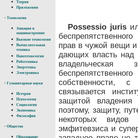
Теория
Приложения
-
Технология
Possessio juris
и
Авиация и
машиностроение
беспрепятственного
Высокие технологии
прав в чужой вещи и
Вычислительная
техника
дающих власть над 
Нанотехнология
владельческа
Роботехника
Энергетика
беспрепятственного
Электроника
собственности, с
-
Гуманитарные науки
связывается инсти
История
защитой владения 
Психология
Социология
поэтому, защиту, пу
Экономика
Философия
некоторых видов
-
эмфитевзиса и супер
Общество
западное право не т
Образование