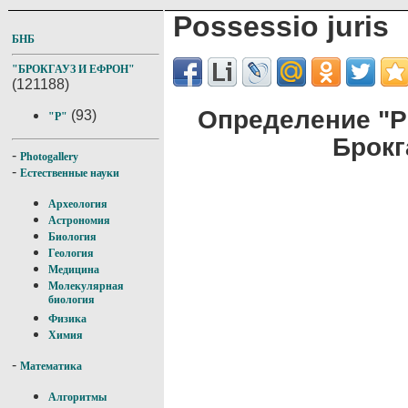
Possessio juris
БНБ
"БРОКГАУЗ И ЕФРОН"
(121188)
Определение "Po
(93)
"P"
Брокг
-
Photogallery
-
Естественные науки
Археология
Астрономия
Биология
Геология
Медицина
Молекулярная
биология
Физика
Химия
-
Математика
Алгоритмы