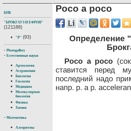
Poco a poco
БНБ
"БРОКГАУЗ И ЕФРОН"
(121188)
Определение "
(93)
"P"
Брокг
-
Photogallery
-
Естественные науки
Poco a poco
(сок
Археология
ставится перед му
Астрономия
Биология
последний надо прим
Геология
напр. р. а р. accele
Медицина
Молекулярная
биология
Физика
Химия
-
Математика
Алгоритмы