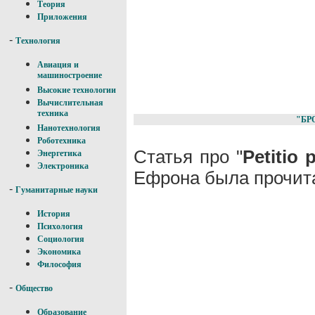
Теория
Приложения
-
Технология
Авиация и
машиностроение
Высокие технологии
Вычислительная
техника
"БР
Нанотехнология
Роботехника
Статья про "
Petitio p
Энергетика
Электроника
Ефрона была прочита
-
Гуманитарные науки
История
Психология
Социология
Экономика
Философия
-
Общество
Образование