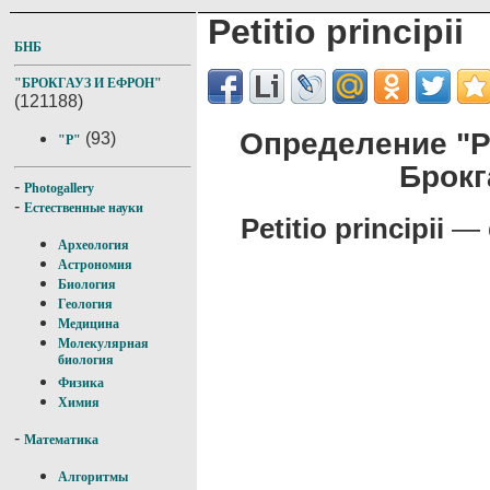
Petitio principii
БНБ
"БРОКГАУЗ И ЕФРОН"
(121188)
Определение "Pet
(93)
"P"
Брокг
-
Photogallery
-
Естественные науки
Petitio principii
— с
Археология
Астрономия
Биология
Геология
Медицина
Молекулярная
биология
Физика
Химия
-
Математика
Алгоритмы