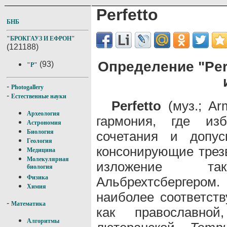
Perfetto
БНБ
"БРОКГАУЗ И ЕФРОН"
(121188)
Определение "Perf
(93)
"P"
-
Photogallery
-
Естественные науки
Perfetto
(муз.; Arm
Археология
гармония, где из
Астрономия
Биология
сочетания и допус
Геология
консонирующие трез
Медицина
Молекулярная
изложение т
биология
Физика
Альбрехтсбергером
Химия
наиболее соответств
-
Математика
как православно
Алгоритмы