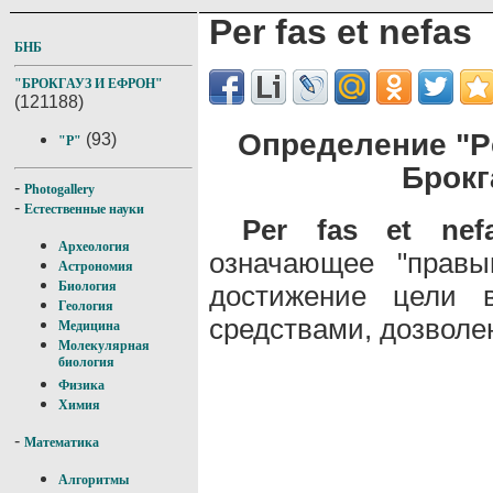
Per fas et nefas
БНБ
"БРОКГАУЗ И ЕФРОН"
(121188)
Определение "Pe
(93)
"P"
Брокг
-
Photogallery
-
Естественные науки
Per fas et nef
Археология
означающее "правы
Астрономия
Биология
достижение цели 
Геология
средствами, дозвол
Медицина
Молекулярная
биология
Физика
Химия
-
Математика
Алгоритмы