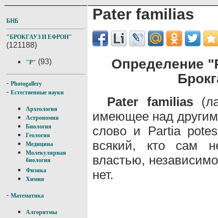
Pater familias
БНБ
"БРОКГАУЗ И ЕФРОН"
(121188)
Определение "P
(93)
"P"
Брокг
-
Photogallery
-
Естественные науки
Pater familias
(ла
Археология
имеющее над другими
Астрономия
Биология
слово и Partia pote
Геология
всякий, кто сам н
Медицина
Молекулярная
властью, независимо
биология
Физика
нет.
Химия
-
Математика
Алгоритмы