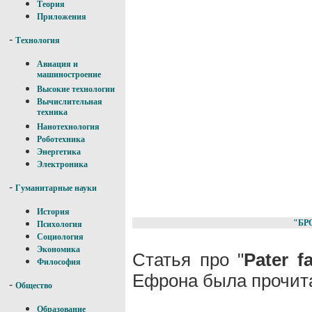
Теория
Приложения
-
Технология
Авиация и
машиностроение
Высокие технологии
Вычислительная
техника
Нанотехнология
Роботехника
Энергетика
Электроника
-
Гуманитарные науки
История
"БР
Психология
Социология
Экономика
Статья про "
Pater f
Философия
Ефрона была прочита
-
Общество
Образование