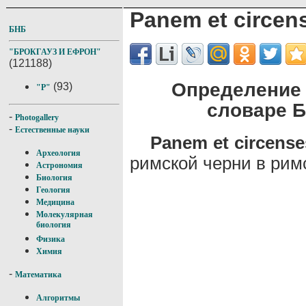
Panem et circen
БНБ
"БРОКГАУЗ И ЕФРОН"
(121188)
Определение "
(93)
"P"
словаре Б
-
Photogallery
-
Естественные науки
Panem et circense
Археология
римской черни в римс
Астрономия
Биология
Геология
Медицина
Молекулярная
биология
Физика
Химия
-
Математика
Алгоритмы