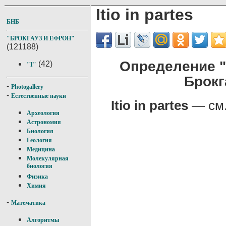
Itio in partes
БНБ
"БРОКГАУЗ И ЕФРОН"
(121188)
Определение "I
(42)
"I"
Брокг
-
Photogallery
-
Естественные науки
Itio in partes
— см. 
Археология
Астрономия
Биология
Геология
Медицина
Молекулярная
биология
Физика
Химия
-
Математика
Алгоритмы