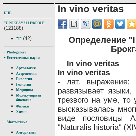
In vino veritas
БНБ
"БРОКГАУЗ И ЕФРОН"
(121188)
Определение "In
(42)
"I"
Брокг
-
Photogallery
-
Естественные науки
In vino veritas
Археология
In vino veritas
Астрономия
Биология
-
лат. выражение: "
Геология
развязывает языки, 
Медицина
Молекулярная
трезвого на уме, то
биология
Физика
высказывалась многи
Химия
виде пословицы А
-
Математика
"Naturalis historia" (XI
Алгоритмы