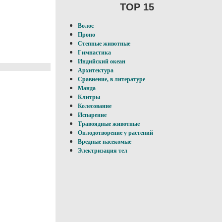
TOP 15
Волос
Проно
Степные животные
Гимнастика
Индийский океан
Архитектура
Сравнение, в литературе
Манда
Клитры
Колесование
Испарение
Травоядные животные
Оплодотворение у pacтений
Вредные насекомые
Электризация тел