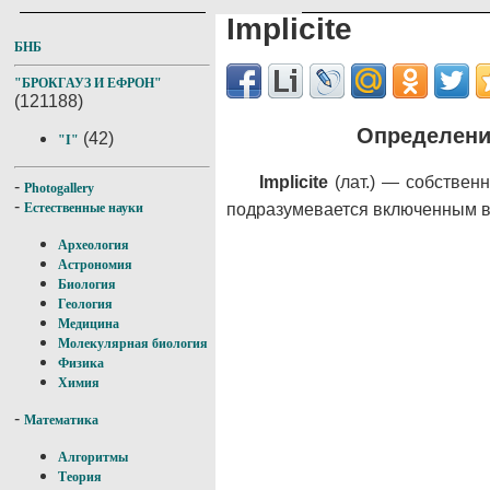
Implicite
БНБ
"БРОКГАУЗ И ЕФРОН"
(121188)
Определение
(42)
"I"
Implicite
(лат.) — собственн
-
Photogallery
-
подразумевается включенным в
Естественные науки
Археология
Астрономия
Биология
Геология
Медицина
Молекулярная биология
Физика
Химия
-
Математика
Алгоритмы
Теория