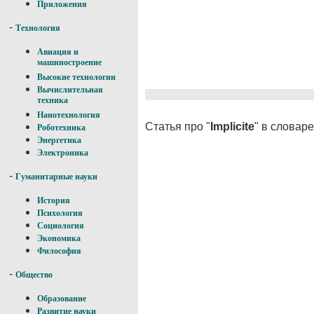
Приложения
-
Технология
Авиация и
машиностроение
Высокие технологии
Вычислительная
техника
Нанотехнология
Статья про "
Implicite
" в словар
Роботехника
Энергетика
Электроника
-
Гуманитарные науки
История
Психология
Социология
Экономика
Философия
-
Общество
Образование
Развитие науки