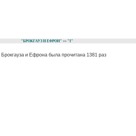
"БРОКГАУЗ И ЕФРОН"
"I"
>>
е Брокгауза и Ефрона была прочитана 1381 раз