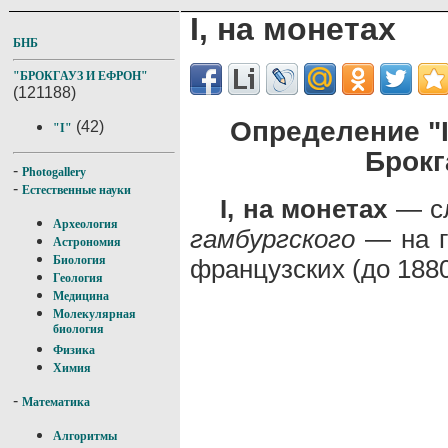
I, на монетах
БНБ
"БРОКГАУЗ И ЕФРОН"
(121188)
Определение "I
(42)
"I"
Брокг
-
Photogallery
-
Естественные науки
I, на монетах
— сл
Археология
гамбургского
— на г
Астрономия
Биология
французских (до 1880 
Геология
Медицина
Молекулярная
биология
Физика
Химия
-
Математика
Алгоритмы