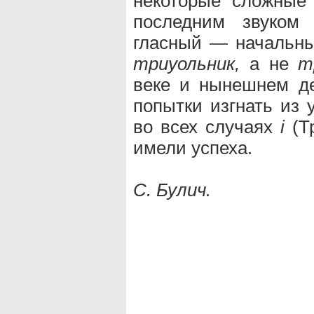
некоторые сложные
последним звуком 
гласный — начальным
триуольник,
а не
m
веке и нынешнем д
попытки изгнать из
во всех случаях
i
(Т
имели успеха.
С. Булич.