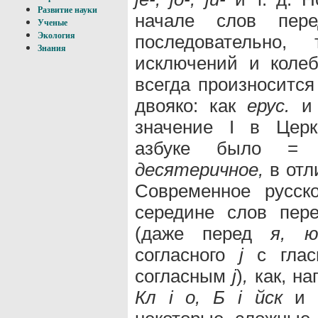
Развитие науки
начале слов пер
Ученые
Экология
последовательно
Знания
исключений и колеб
всегда произноситс
двояко: как
ерус.
и
значение I в Церк
азбуке было = 1
десятеричное,
в отл
Современное русск
середине слов пер
(даже перед
я, ю
согласного
j
с гла
согласным
j
)
,
как, на
Кл i о, Б i йск
и 