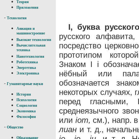
Теория
Приложения
-
Технология
I, буква русско
Авиация и
машиностроение
русского алфавита,
Высокие технологии
посредство церковно-с
Вычислительная
техника
прототипом котор
Нанотехнология
Знаком I i обознача
Роботехника
Энергетика
нёбный или пала
Электроника
обозначается зна
-
Гуманитарные науки
некоторых случаях, 
История
перед гласными, 
Психология
Социология
среднеязычного звонк
Экономика
Философия
или
iот,
см.), напр. 
-
лиан
и т. д., началь
Общество
je-, jo-, ju-
и т. д. Н
Образование