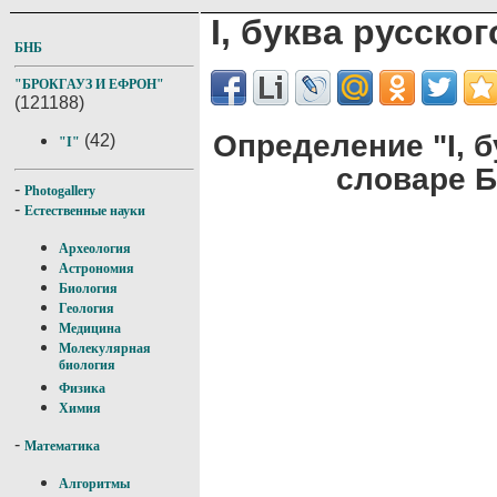
I, буква русско
БНБ
"БРОКГАУЗ И ЕФРОН"
(121188)
Определение "I, б
(42)
"I"
словаре Б
-
Photogallery
-
Естественные науки
Археология
Астрономия
Биология
Геология
Медицина
Молекулярная
биология
Физика
Химия
-
Математика
Алгоритмы