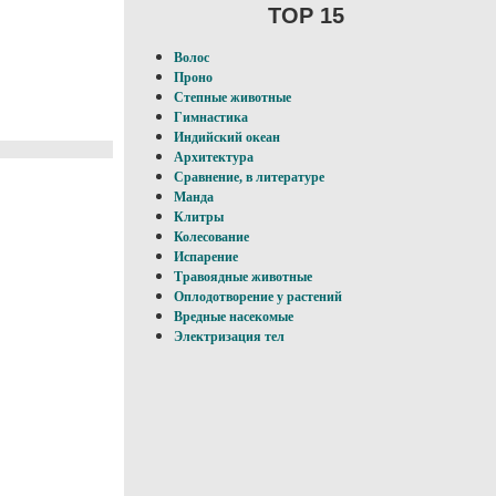
TOP 15
Волос
Проно
Степные животные
Гимнастика
Индийский океан
Архитектура
Сравнение, в литературе
Манда
Клитры
Колесование
Испарение
Травоядные животные
Оплодотворение у pacтений
Вредные насекомые
Электризация тел