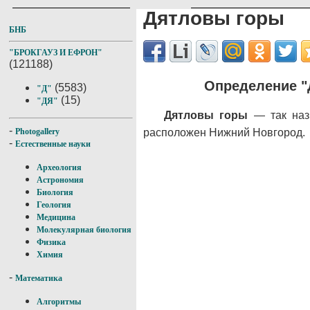
Дятловы горы
БНБ
"БРОКГАУЗ И ЕФРОН"
(121188)
Определение "
(5583)
"Д"
(15)
"ДЯ"
Дятловы горы
— так наз
-
расположен Нижний Новгород.
Photogallery
-
Естественные науки
Археология
Астрономия
Биология
Геология
Медицина
Молекулярная биология
Физика
Химия
-
Математика
Алгоритмы