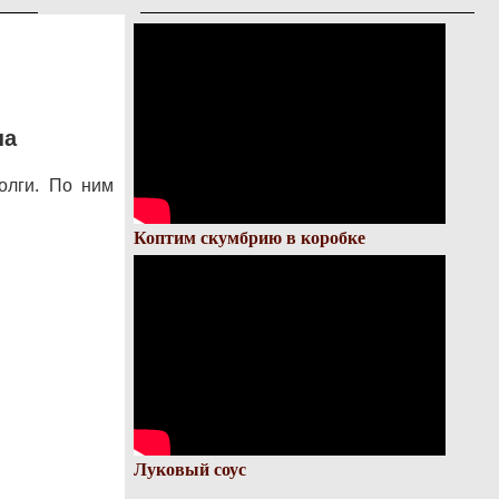
на
олги. По ним
Коптим скумбрию в коробке
Луковый соус