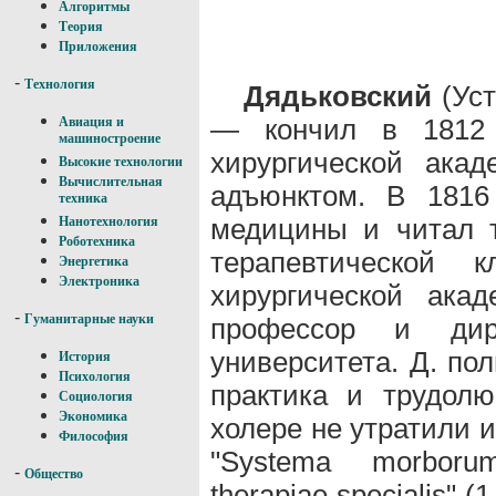
Алгоритмы
Теория
Приложения
-
Технология
Дядьковский
(Уст
— кончил в 1812 г
Авиация и
машиностроение
хирургической ака
Высокие технологии
Вычислительная
адъюнктом. В 1816
техника
медицины и читал т
Нанотехнология
Роботехника
терапевтической к
Энергетика
Электроника
хирургической ака
-
Гуманитарные науки
профессор и дире
университета. Д. по
История
Психология
практика и трудолю
Социология
Экономика
холере не утратили 
Философия
"Systema morborum
-
Общество
therapiae specialis" 