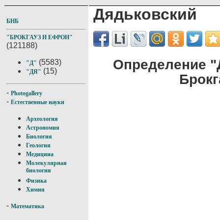
Дядьковский
БНБ
"БРОКГАУЗ И ЕФРОН"
(121188)
Определение "
(5583)
"Д"
(15)
"ДЯ"
Брокг
-
Photogallery
-
Естественные науки
Археология
Астрономия
Биология
Геология
Медицина
Молекулярная
биология
Физика
Химия
-
Математика