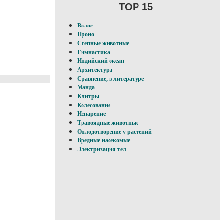
TOP 15
Волос
Проно
Степные животные
Гимнастика
Индийский океан
Архитектура
Сравнение, в литературе
Манда
Клитры
Колесование
Испарение
Травоядные животные
Оплодотворение у pacтений
Вредные насекомые
Электризация тел