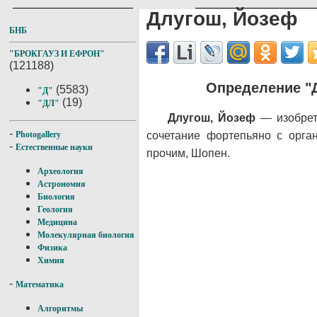
Длугош, Йозеф
БНБ
"БРОКГАУЗ И ЕФРОН"
(121188)
Определение "Д
(5583)
"Д"
(19)
"ДЛ"
Длугош, Йозеф
— изобрета
-
сочетание фортепьяно с орга
Photogallery
-
Естественные науки
прочим, Шопен.
Археология
Астрономия
Биология
Геология
Медицина
Молекулярная биология
Физика
Химия
-
Математика
Алгоритмы