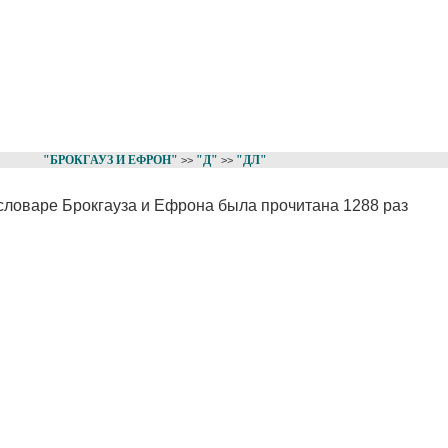
"БРОКГАУЗ И ЕФРОН"
"Д"
"ДЛ"
>>
>>
 словаре Брокгауза и Ефрона была прочитана 1288 раз