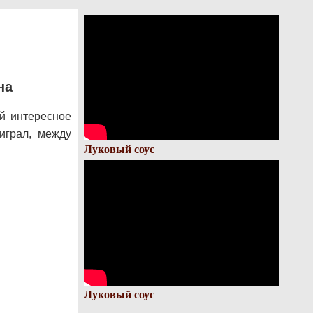
на
ой интересное
играл, между
Луковый соус
Луковый соус