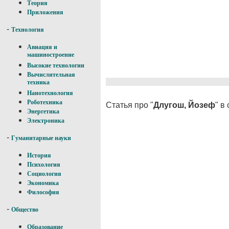
Теория
Приложения
-
Технология
Авиация и
машиностроение
Высокие технологии
Вычислительная
техника
Нанотехнология
Роботехника
Статья про "
Длугош, Йозеф
" в
Энергетика
Электроника
-
Гуманитарные науки
История
Психология
Социология
Экономика
Философия
-
Общество
Образование