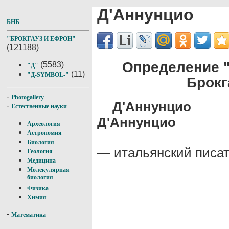
Д'Аннунцио
БНБ
"БРОКГАУЗ И ЕФРОН"
(121188)
Определение "
(5583)
"Д"
(11)
"Д-SYMBOL-"
Брокг
-
Photogallery
Д'Аннунцио
-
Естественные науки
Д'Аннунцио
Археология
Астрономия
Биология
— итальянский писат
Геология
Медицина
Молекулярная
биология
Физика
Химия
-
Математика