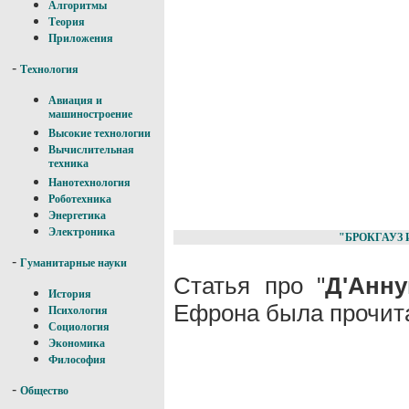
Алгоритмы
Теория
Приложения
-
Технология
Авиация и
машиностроение
Высокие технологии
Вычислительная
техника
Нанотехнология
Роботехника
Энергетика
Электроника
"БРОКГАУЗ 
-
Гуманитарные науки
Статья про "
Д'Анн
История
Ефрона была прочита
Психология
Социология
Экономика
Философия
-
Общество