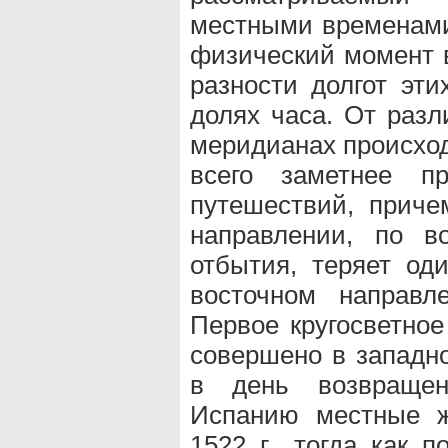
местными временами
физический момент в
разности долгот эти
долях часа. От разл
меридианах происход
всего заметнее пр
путешествий, приче
направлении, по в
отбытия, теряет од
восточном направл
Первое кругосветно
совершено в западн
в день возвращен
Испанию местные ж
1522 г., тогда как 