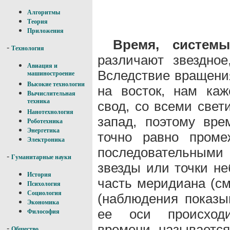
Алгоритмы
Теория
Приложения
Время, систем
-
Технология
различают звездное
Авиация и
Вследствие вращения
машиностроение
Высокие технологии
на восток, нам ка
Вычислительная
техника
свод, со всеми свет
Нанотехнология
запад, поэтому вр
Роботехника
Энергетика
точно равно проме
Электроника
последовательными
-
Гуманитарные науки
звезды или точки н
История
часть меридиана (см
Психология
Социология
(наблюдения показы
Экономика
ее оси происходи
Философия
времени называется
-
Общество