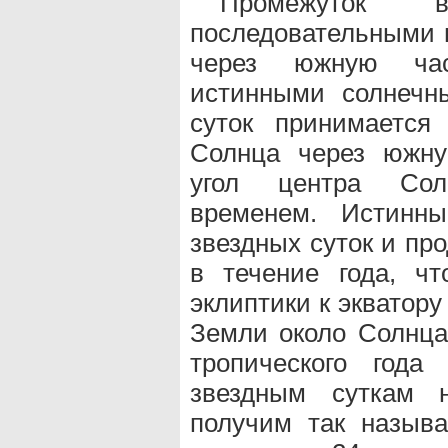
Промежуток 
последовательными 
через южную час
истинными солнечн
суток принимается
Солнца через южну
угол центра Сол
временем. Истинны
звездных суток и пр
в течение года, чт
эклиптики к экватор
Земли около Солнца
тропического года
звездным суткам н
получим так называ