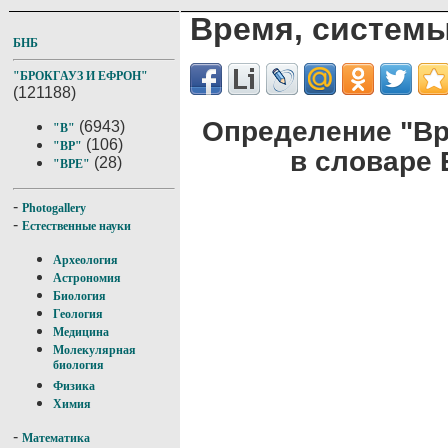
Время, систем
БНБ
"БРОКГАУЗ И ЕФРОН"
(121188)
Определение "Вр
(6943)
"В"
(106)
"ВР"
в словаре 
(28)
"ВРЕ"
-
Photogallery
-
Естественные науки
Археология
Астрономия
Биология
Геология
Медицина
Молекулярная
биология
Физика
Химия
-
Математика