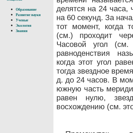
делятся на 24 часа,
Образование
Развитие науки
на 60 секунд. За нач
Ученые
тот момент, когда т
Экология
Знания
(см.) проходит че
Часовой угол (см.
равноденствия наз
когда этот угол равен
тогда звездное время 
д. до 24 часов. В м
южную часть меридиа
равен нулю, звез
восхождению (см. это