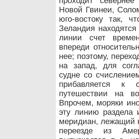
проходит севернее
Новой Гвинеи, Солом
юго-востоку так, 
Зеландия находятся 
линии счет време
впереди относительн
нее; поэтому, перех
на запад, для сог
судне со счисление
прибавляется к 
путешествии на во
Впрочем, моряки ин
эту линию раздела 
меридиан, лежащий н
переезде из Ам