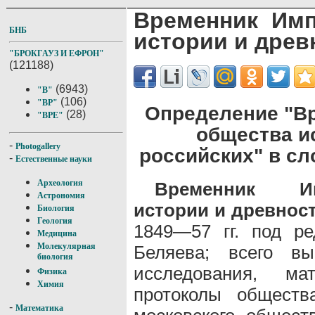
Временник Имп
БНБ
истории и древ
"БРОКГАУЗ И ЕФРОН"
(121188)
(6943)
"В"
(106)
"ВР"
Определение "В
(28)
"ВРЕ"
общества и
-
Photogallery
российских" в сл
-
Естественные науки
Археология
Временник Им
Астрономия
истории и древнос
Биология
Геология
1849—57 гг. под ре
Медицина
Молекулярная
Беляева; всего в
биология
исследования, м
Физика
Химия
протоколы обществ
-
Математика