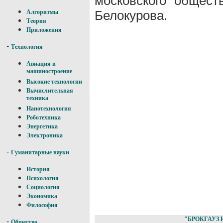
московского общест
Белокурова.
Алгоритмы
Теория
Приложения
-
Технология
Авиация и
машиностроение
Высокие технологии
Вычислительная
техника
Нанотехнология
Роботехника
Энергетика
Электроника
-
Гуманитарные науки
История
Психология
Социология
Экономика
Философия
"БРОКГАУЗ 
-
Общество