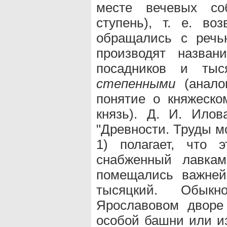
месте вечевых с
ступень), т. е. во
обращались с речь
производят назван
посадников и тыся
степенными
(анало
понятие о княжеско
князь). Д. И. Илов
"Древности. Труды мос
1) полагает, что 
снабженный лавкам
помещались важнейш
тысяцкий. Обык
Ярославовом дворе
особой башни или из