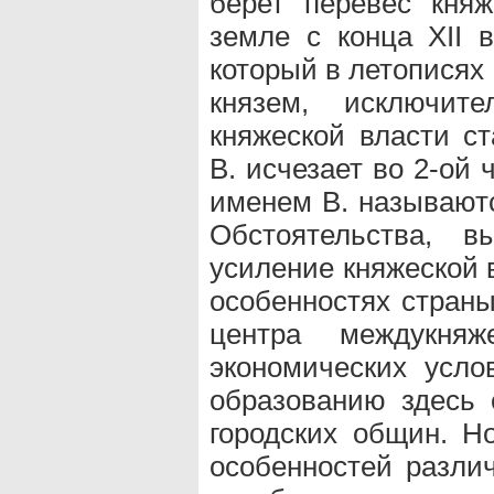
берет перевес княж
земле с конца XII в
который в летописях
князем, исключит
княжеской власти ст
В. исчезает во 2-ой ч
именем В. называютс
Обстоятельства, в
усиление княжеской 
особенностях страны
центра междукня
экономических усло
образованию здесь 
городских общин. Н
особенностей разли