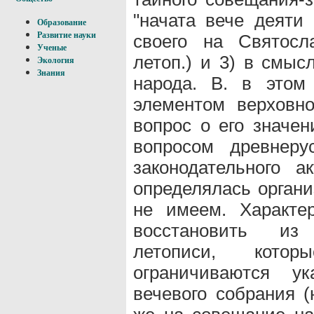
"начата вече деяти 
Образование
Развитие науки
своего на Святосл
Ученые
летоп.) и 3) в смыс
Экология
Знания
народа. В. в этом
элементом верховн
вопрос о его значе
вопросом древнерус
законодательного 
определялась органи
не имеем. Характер
восстановить из
летописи, кот
ограничиваются у
вечевого собрания (