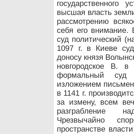
государственного у
высшая власть земли
рассмотрению всяко
себя его внимание. 
суд политический (н
1097 г. в Киеве су
доносу князя Волынск
новгородское В. в
формальный суд 
изложением письменн
в 1141 г. производит
за измену, всем веч
разграбление н
Чрезвычайно спо
пространстве власт