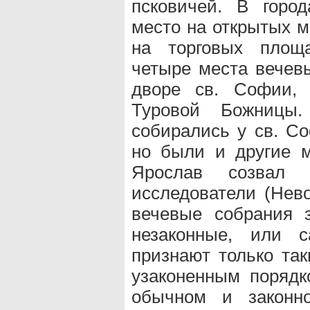
псковичей. В горо
место на открытых ме
на торговых площ
четыре места вечевы
дворе св. Софии,
Туровой Божницы
собирались у св. С
но были и другие ме
Ярослав созвал 
исследователи (Нево
вечевые собрания 
незаконные, или с
признают только так
узаконенным порядк
обычном и законно