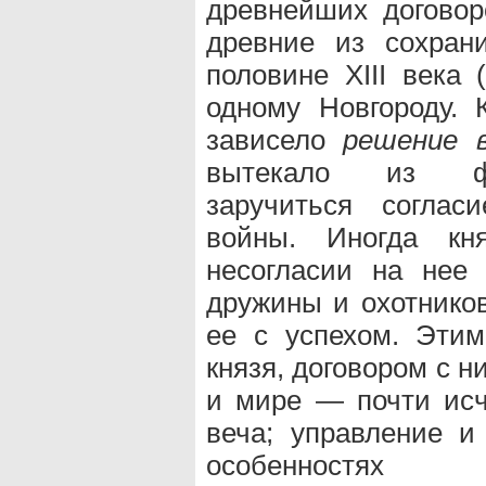
древнейших договор
древние из сохран
половине XIII века 
одному Новгороду. 
зависело
решение в
вытекало из фак
заручиться соглас
войны. Иногда кн
несогласии на нее
дружины и охотников
ее с успехом. Эти
князя, договором с 
и мире — почти исч
веча; управление и
особенностях Н