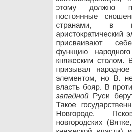
этому должно пр
постоянные сноше
странами, в к
аристократический э
присваивают себ
функцию народног
княжеским столом. В
призывал народное
элементом, но В. н
власть бояр. В прот
западной
Руси беру
Такое государствен
Новгороде, Пско
новгородских (Вятке
княжеской власти) 