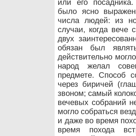
или его посадника.
было ясно выражен
числа людей: из но
случаи, когда вече 
двух заинтересован
обязан был являть
действительно могло 
народ желал сов
предмете. Способ с
через биричей (гла
звоном; самый коло
вечевых собраний не
могло собраться везде
и даже во время пох
время похода вст