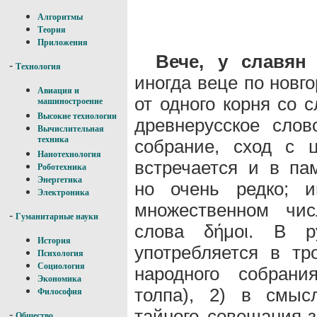
Алгоритмы
Теория
Приложения
Вече, у славян
(
-
Технология
иногда веце по новг
Авиация и
от одного корня со 
машиностроение
Высокие технологии
древнерусское слов
Вычислительная
техника
собрание, сход с 
Нанотехнология
встречается и в пам
Роботехника
Энергетика
но очень редко; и
Электроника
множественном чис
-
Гуманитарные науки
слова δήμοι. Β р
История
употребляется в тр
Психология
Социология
народного собрани
Экономика
толпа), 2) в смыс
Философия
тайного совещания-з
-
Общество