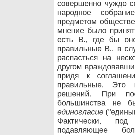
совершенно чуждо с
народное собран
предметом обществен
мнение было приня
есть В., где бы он
правильные В., в сл
распасться на неск
другом враждовавших
придя к соглашен
правильные. Это 
решений. При пос
большинства не бы
единогласие
("едины
Фактически, под
подавляющее бол