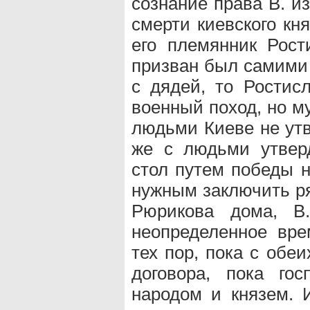
сознание права В. изб
смерти киевского кн
его племянник Рост
призван был самими 
с дядей, то Ростис
военный поход, но м
людьми Киеве не утв
же с людьми утвер
стол путем победы н
нужным заключить ря
Рюрикова дома, В
неопределенное вре
тех пор, пока с обе
договора, пока го
народом и князем. И