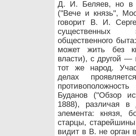
Д. И. Беляев, но в
("Вече и князь", Мо
говорит В. И. Серг
существенных э
общественного быта
может жить без кн
власти), с другой —
тот же народ. Уча
делах проявляе
противоположность
Буданов ("Обзор ис
1888), различая в
элемента: князя, 
старцы, старейшины 
видит в В. не орган 