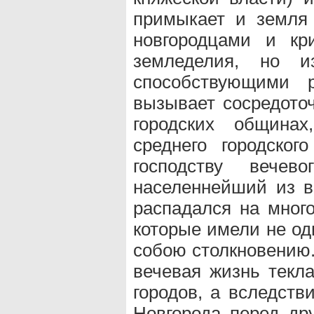
примыкает и земля 
новгородцами и кр
земледелия, но и
способствующими р
вызывает сосредото
городских общинах
среднего городско
господству вечев
населеннейший из вс
распадался на мног
которые имели не од
собою столкновению.
вечевая жизнь текл
городов, а вследств
Новгорода перед дру