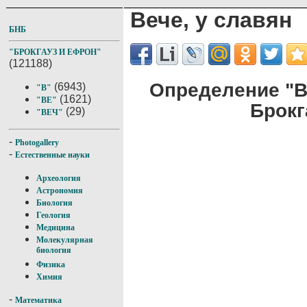
Вече, у славян
БНБ
"БРОКГАУЗ И ЕФРОН"
(121188)
Определение "Ве
(6943)
"В"
(1621)
"ВЕ"
Брокг
(29)
"ВЕЧ"
-
Photogallery
-
Естественные науки
Археология
Астрономия
Биология
Геология
Медицина
Молекулярная
биология
Физика
Химия
-
Математика