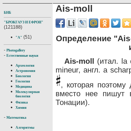
Ais-moll
БНБ
"БРОКГАУЗ И ЕФРОН"
(121188)
Определение "Ais-
(51)
"A"
-
Photogallery
-
Естественные науки
Ais-moll
(итал. la 
Археология
mineur, англ. a scha
Астрономия
Биология
Геология
, которая поэтому 
Медицина
вместо нее пишут в
Молекулярная
биология
Тонации).
Физика
Химия
-
Математика
Алгоритмы