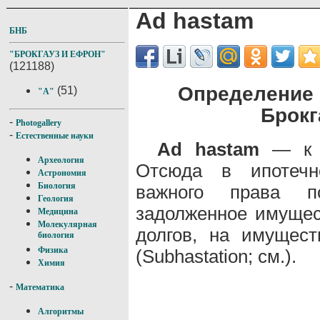
Ad hastam
БНБ
"БРОКГАУЗ И ЕФРОН"
(121188)
Определение 
(51)
"A"
Брокг
-
Photogallery
-
Естественные науки
Ad hastam
— к п
Археология
Отсюда в ипотечн
Астрономия
Биология
важного права по
Геология
задолженное имущес
Медицина
Молекулярная
долгов, на имуще
биология
Физика
(Subhastation; см.).
Химия
-
Математика
Алгоритмы