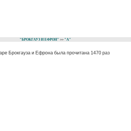
"БРОКГАУЗ И ЕФРОН"
"A"
>>
варе Брокгауза и Ефрона была прочитана 1470 раз