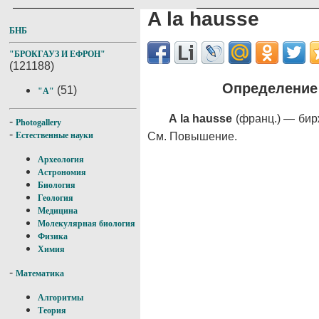
A la hausse
БНБ
"БРОКГАУЗ И ЕФРОН"
(121188)
Определение 
(51)
"A"
A la hausse
(франц.) — бир
-
Photogallery
-
См. Повышение.
Естественные науки
Археология
Астрономия
Биология
Геология
Медицина
Молекулярная биология
Физика
Химия
-
Математика
Алгоритмы
Теория