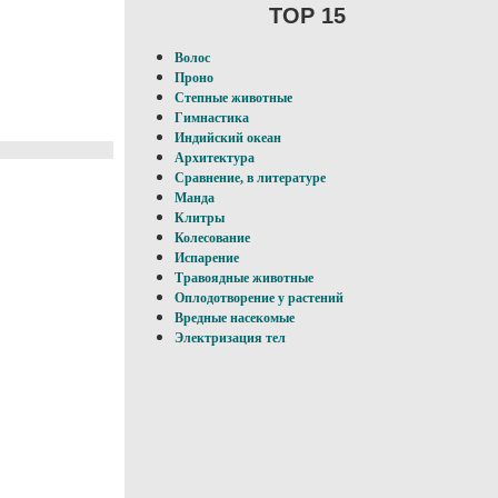
TOP 15
Волос
Проно
Степные животные
Гимнастика
Индийский океан
Архитектура
Сравнение, в литературе
Манда
Клитры
Колесование
Испарение
Травоядные животные
Оплодотворение у pacтений
Вредные насекомые
Электризация тел