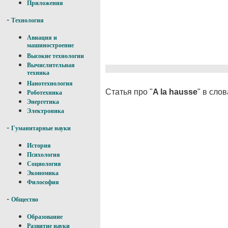
Приложения
-
Технология
Авиация и
машиностроение
Высокие технологии
Вычислительная
техника
Нанотехнология
Статья про "
A la hausse
" в сло
Роботехника
Энергетика
Электроника
-
Гуманитарные науки
История
Психология
Социология
Экономика
Философия
-
Общество
Образование
Развитие науки